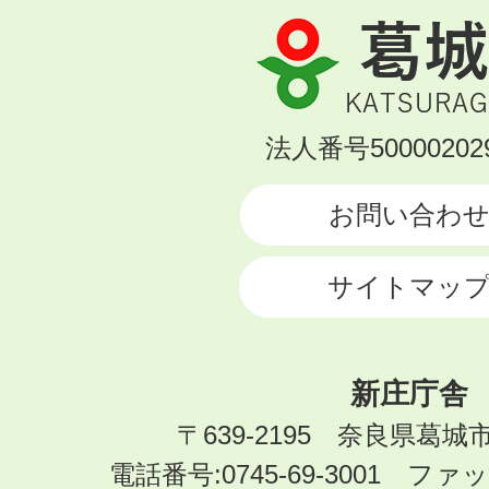
葛
城
市
KATSURAGI
法人番号500002029
CITY
お問い合わ
サイトマッ
新庄庁舎
〒639-2195 奈良県葛城
電話番号:0745-69-3001 ファック