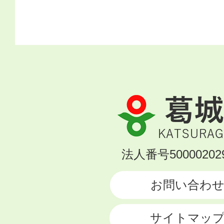
葛
城
市
KATSURAGI
法人番号500002029
CITY
お問い合わ
サイトマッ