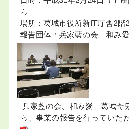
日時：平成30年3月24日（土曜
ら
場所：葛城市役所新庄庁舎2階2
報告団体：兵家藍の会、和み
兵家藍の会、和み愛、葛城奇鬼
ら、事業の報告を行っていた