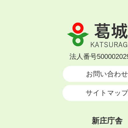
葛
城
市
KATSURAGI
法人番号500002029
CITY
お問い合わ
サイトマッ
新庄庁舎