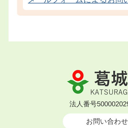
葛
城
市
KATSURAGI
法人番号500002029
CITY
お問い合わ