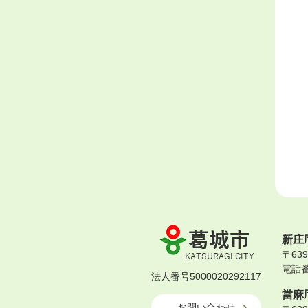
葛
新庄
城
〒63
市
電話番号
KATSURAGI
法人番号5000020292117
CITY
當麻
お問い合わせ