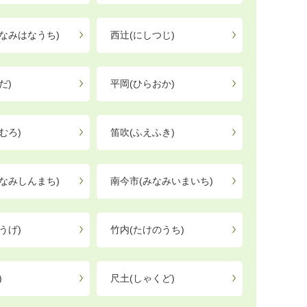
なみはなうち)
西辻(にしつじ)
だ)
平岡(ひらおか)
むろ)
笛吹(ふえふき)
なみしんまち)
南今市(みなみいまいち)
うげ)
竹内(たけのうち)
)
尺土(しゃくど)