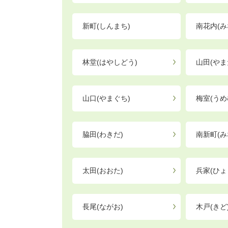
新町(しんまち)
南花内(み
林堂(はやしどう)
山田(やま
山口(やまぐち)
梅室(うめ
脇田(わきだ)
南新町(み
太田(おおた)
兵家(ひょ
長尾(ながお)
木戸(きど