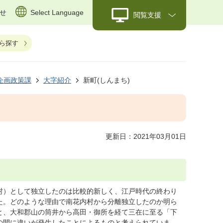
せ
Select Language
閲覧支援
ら探す
企画政策課
大字紹介
新町(しんまち)
更新日：2021年03月01日
村）として独立したのは比較的新しく、江戸時代の終わり
た。どのような理由で南花内村から分離独立したのか明ら
と、大和郡山の筒井から高田・御所を経て三在に至る「下
の間に違いが発生したことによるものと考えられていま