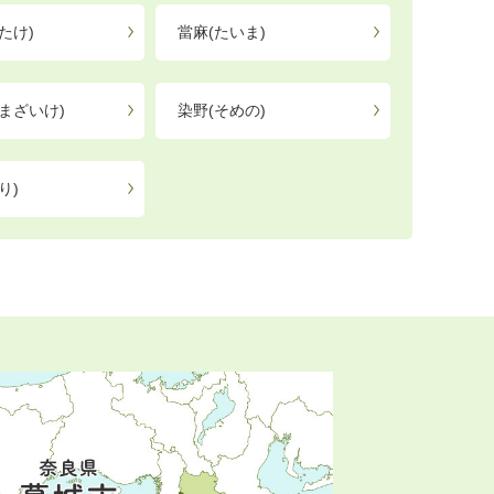
たけ)
當麻(たいま)
まざいけ)
染野(そめの)
り)