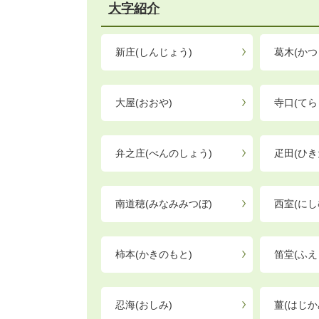
大字紹介
新庄(しんじょう)
葛木(かつ
大屋(おおや)
寺口(てら
弁之庄(べんのしょう)
疋田(ひき
南道穂(みなみみつぼ)
西室(にし
柿本(かきのもと)
笛堂(ふえ
忍海(おしみ)
薑(はじか