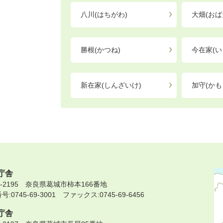
八川(はちがわ)
大畑(おば
勝根(かつね)
今在家(い
新在家(しんざいけ)
加守(かも
庁舎
9-2195 奈良県葛城市柿本166番地
:0745-69-3001 ファックス:0745-69-6456
庁舎