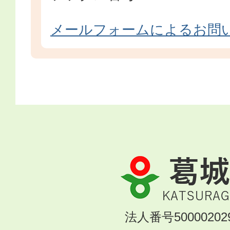
メールフォームによるお問
葛
城
市
KATSURAGI
法人番号500002029
CITY