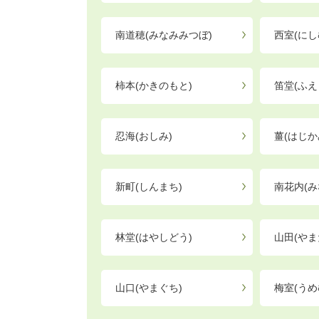
南道穂(みなみみつぼ)
西室(にし
柿本(かきのもと)
笛堂(ふえ
忍海(おしみ)
薑(はじか
新町(しんまち)
南花内(み
林堂(はやしどう)
山田(やま
山口(やまぐち)
梅室(うめ