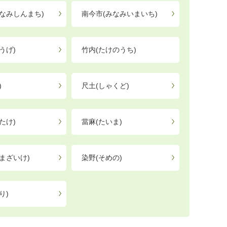
なみしんまち)
南今市(みなみいまいち)
うげ)
竹内(たけのうち)
)
尺土(しゃくど)
たけ)
當麻(たいま)
まざいけ)
染野(そめの)
り)