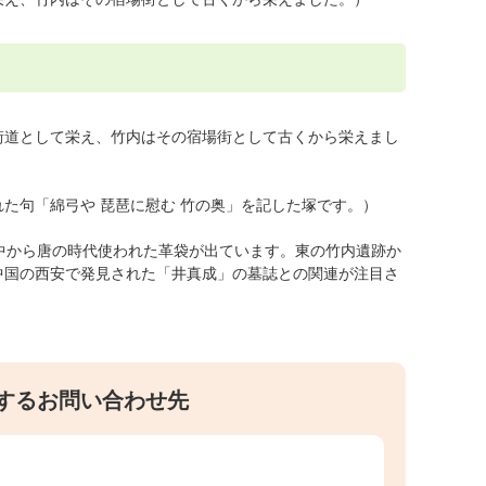
街道として栄え、竹内はその宿場街として古くから栄えまし
た句「綿弓や 琵琶に慰む 竹の奥」を記した塚です。）
中から唐の時代使われた革袋が出ています。東の竹内遺跡か
中国の西安で発見された「井真成」の墓誌との関連が注目さ
するお問い合わせ先