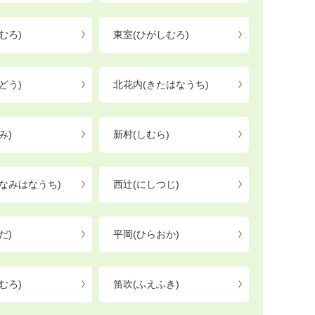
むろ)
東室(ひがしむろ)
どう)
北花内(きたはなうち)
み)
新村(しむら)
なみはなうち)
西辻(にしつじ)
だ)
平岡(ひらおか)
むろ)
笛吹(ふえふき)