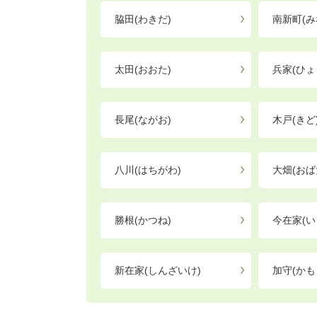
脇田(わきだ)
南新町(み
太田(おおた)
兵家(ひょ
長尾(ながお)
木戸(きど
八川(はちがわ)
大畑(おば
勝根(かつね)
今在家(い
新在家(しんざいけ)
加守(かも