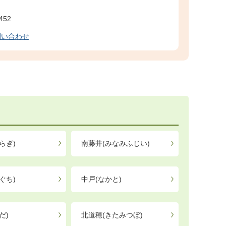
452
問い合わせ
らぎ)
南藤井(みなみふじい)
ぐち)
中戸(なかと)
だ)
北道穂(きたみつぼ)