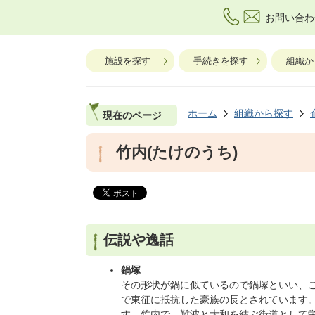
お問い合わ
施設を探す
手続きを探す
組織か
ホーム
組織から探す
現在のページ
竹内(たけのうち)
伝説や逸話
鍋塚
その形状が鍋に似ているので鍋塚といい、
で東征に抵抗した豪族の長とされています
す。竹内で、難波と大和を結ぶ街道として