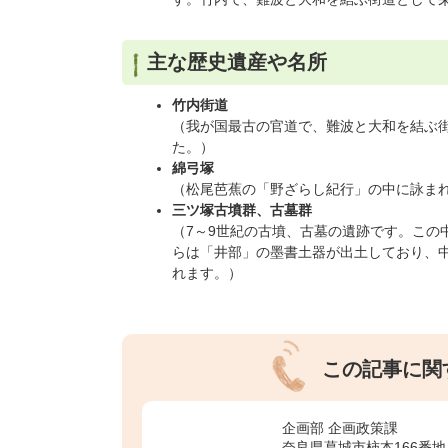
主な歴史遺産や名所
竹内街道
（我が国最古の官道で、難波と大和を結ぶ
た。）
綿弓塚
（松尾芭蕉の「野ざらし紀行」の中に詠まれ
三ツ塚古墳群、古墓群
（7～9世紀の古墳、古墓の遺跡です。この
らは「井部」の墨書土器が出土しており、
れます。）
この記事に関
企画部 企画政策課
奈良県葛城市柿本166番地