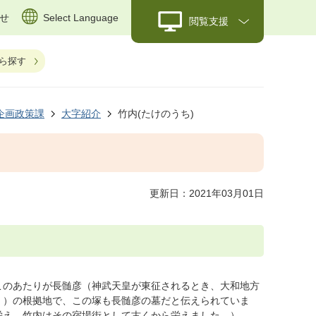
せ
Select Language
閲覧支援
ら探す
企画政策課
大字紹介
竹内(たけのうち)
更新日：2021年03月01日
このあたりが長髄彦（神武天皇が東征されるとき、大和地方
。）の根拠地で、この塚も長髄彦の墓だと伝えられていま
栄え、竹内はその宿場街として古くから栄えました。）