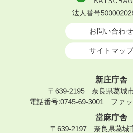
市
KATSURAGI
法人番号500002029
CITY
お問い合わ
サイトマッ
新庄庁舎
〒639-2195 奈良県葛城
電話番号:0745-69-3001 ファック
當麻庁舎
〒639-2197 奈良県葛