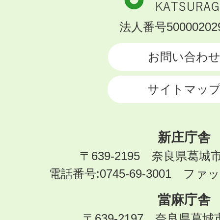
市
KATSURAGI
法人番号500002029
CITY
お問い合わ
サイトマッ
新庄庁舎
〒639-2195 奈良県葛城
電話番号:0745-69-3001 ファック
當麻庁舎
〒639-2197 奈良県葛