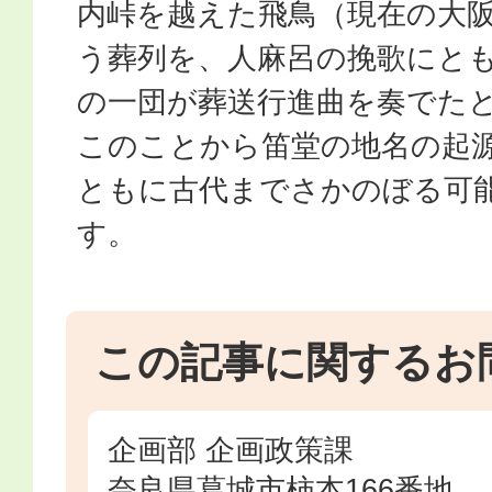
内峠を越えた飛鳥（現在の大
う葬列を、人麻呂の挽歌にと
の一団が葬送行進曲を奏でた
このことから笛堂の地名の起
ともに古代までさかのぼる可
す。
この記事に関するお
企画部 企画政策課
奈良県葛城市柿本166番地