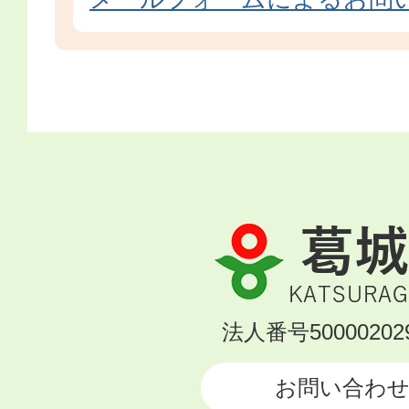
葛
城
市
KATSURAGI
法人番号500002029
CITY
お問い合わ