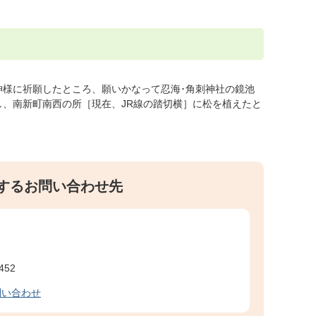
神様に祈願したところ、願いかなって忍海･角刺神社の鏡池
、南新町南西の所［現在、JR線の踏切横］に松を植えたと
するお問い合わせ先
452
問い合わせ