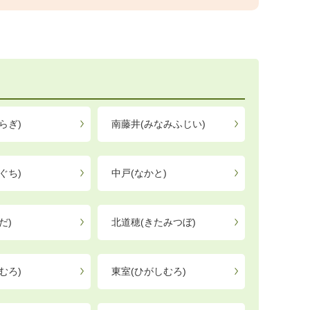
らぎ)
南藤井(みなみふじい)
ぐち)
中戸(なかと)
だ)
北道穂(きたみつぼ)
むろ)
東室(ひがしむろ)