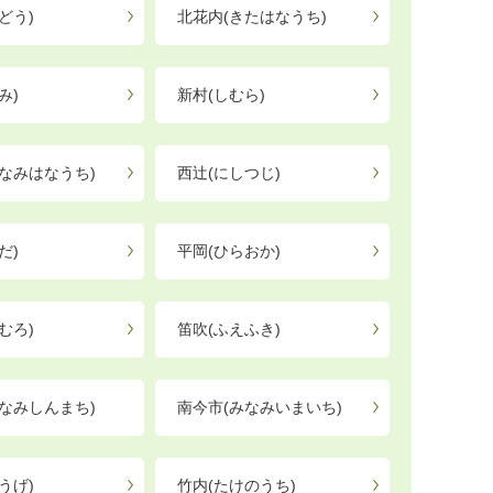
どう)
北花内(きたはなうち)
み)
新村(しむら)
なみはなうち)
西辻(にしつじ)
だ)
平岡(ひらおか)
むろ)
笛吹(ふえふき)
なみしんまち)
南今市(みなみいまいち)
うげ)
竹内(たけのうち)