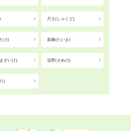
)
尺土(しゃくど)
たけ)
當麻(たいま)
まざいけ)
染野(そめの)
り)