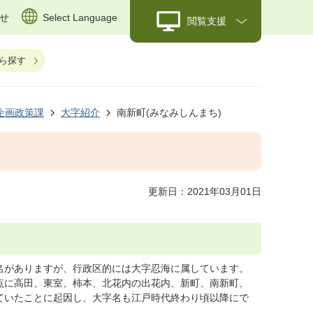
せ
Select Language
閲覧支援
ら探す
企画政策課
大字紹介
南新町(みなみしんまち)
更新日：2021年03月01日
名がありますが、行政区的には大字忍海に属しています。
点に高田、東室、柿本、北花内の出花内、新町、南新町、
ていたことに起因し、大字名も江戸時代終わり頃以降にで