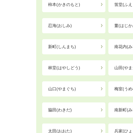
柿本(かきのもと)
笛堂(ふえ
忍海(おしみ)
薑(はじか
新町(しんまち)
南花内(み
林堂(はやしどう)
山田(やま
山口(やまぐち)
梅室(うめ
脇田(わきだ)
南新町(み
太田(おおた)
兵家(ひょ