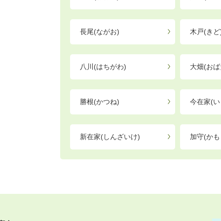
長尾(ながお)
木戸(きど
八川(はちがわ)
大畑(おば
勝根(かつね)
今在家(い
新在家(しんざいけ)
加守(かも