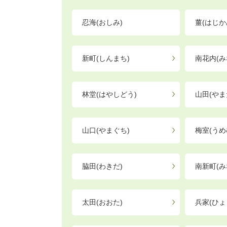
忍海(おしみ)
薑(はじか
新町(しんまち)
南花内(み
林堂(はやしどう)
山田(やま
山口(やまぐち)
梅室(うめ
脇田(わきだ)
南新町(み
太田(おおた)
兵家(ひょ