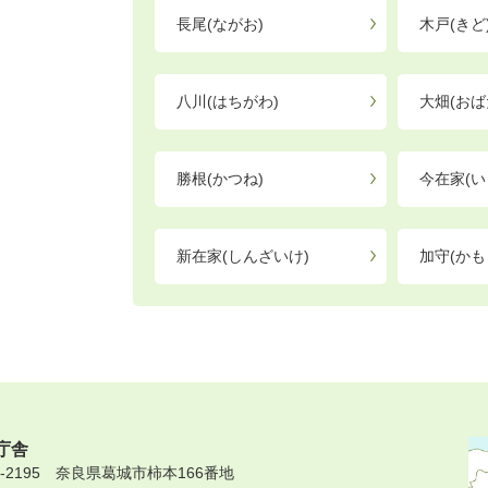
長尾(ながお)
木戸(きど
八川(はちがわ)
大畑(おば
勝根(かつね)
今在家(い
新在家(しんざいけ)
加守(かも
庁舎
9-2195 奈良県葛城市柿本166番地