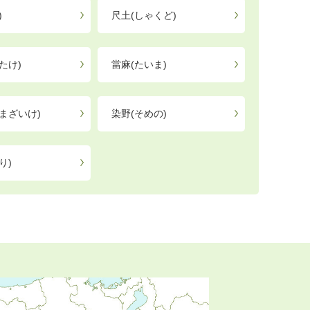
)
尺土(しゃくど)
たけ)
當麻(たいま)
まざいけ)
染野(そめの)
り)