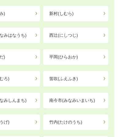
み)
新村(しむら)
なみはなうち)
西辻(にしつじ)
だ)
平岡(ひらおか)
むろ)
笛吹(ふえふき)
なみしんまち)
南今市(みなみいまいち)
うげ)
竹内(たけのうち)