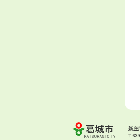
葛
新庄
城
〒63
市