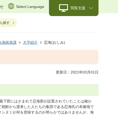
せ
Select Language
閲覧支援
ら探す
企画政策課
大字紹介
忍海(おしみ)
更新日：2021年03月01日
郡と葛下郡にはさまれて忍海郡が設置されていたことは確か
て朝鮮から渡来した人たちの集団である忍海氏の本拠地で
オシヌミが何を意味するのか明らかではありませんが、海