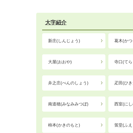
大字紹介
新庄(しんじょう)
葛木(かつ
大屋(おおや)
寺口(てら
弁之庄(べんのしょう)
疋田(ひき
南道穂(みなみみつぼ)
西室(にし
柿本(かきのもと)
笛堂(ふえ