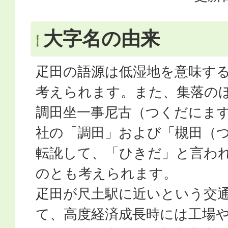
大字名の由来
疋田の語源は低湿地を意味す
考えられます。また、集落の
調田坐一事尼古（つくだにま
社の「調田」および「槻田（
転訛して、「ひきだ」と言わ
のとも考えられます。
疋田が尺土駅に近いという交
て、高度経済成長時には工場