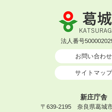
葛
城
市
KATSURAGI
法人番号500002029
CITY
お問い合わ
サイトマッ
新庄庁舎
〒639-2195 奈良県葛城