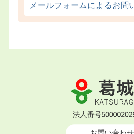
メールフォームによるお問
葛
城
市
KATSURAGI
法人番号500002029
CITY
お問い合わ