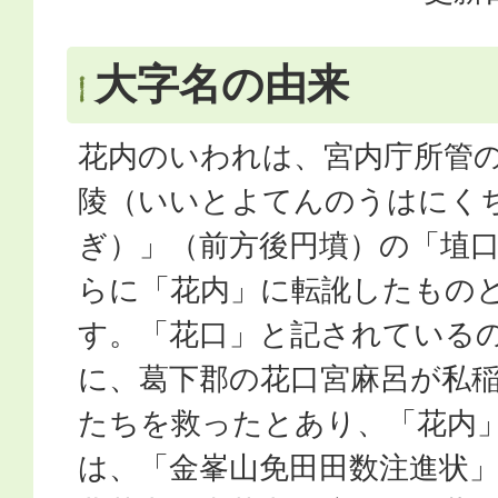
大字名の由来
花内のいわれは、宮内庁所管
陵（いいとよてんのうはにく
ぎ）」（前方後円墳）の「埴
らに「花内」に転訛したもの
す。「花口」と記されている
に、葛下郡の花口宮麻呂が私
たちを救ったとあり、「花内
は、「金峯山免田田数注進状