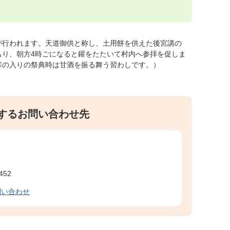
が行われます。天道御供と称し、土用餅を供えた後宮講の
もり、朝方4時ごになると鑵をたたいて村内へ参拝を促しま
寒の入りの祭典時は甘酒を振る舞う習わしです。）
するお問い合わせ先
452
問い合わせ