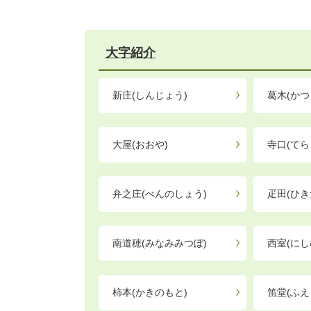
大字紹介
新庄(しんじょう)
葛木(かつ
大屋(おおや)
寺口(てら
弁之庄(べんのしょう)
疋田(ひき
南道穂(みなみみつぼ)
西室(にし
柿本(かきのもと)
笛堂(ふえ