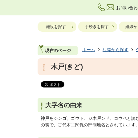
お問い合わ
施設を探す
手続きを探す
組織か
ホーム
組織から探す
現在のページ
木戸(きど)
大字名の由来
神戸をジンゴ、ゴウト、ジ木戸ンド、コウベと読
の義で、古代木工関係の部制地名とされています