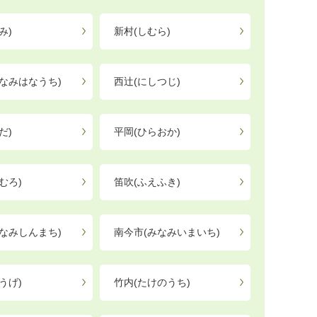
み)
新村(しむら)
なみはなうち)
西辻(にしつじ)
だ)
平岡(ひらおか)
むろ)
笛吹(ふえふき)
なみしんまち)
南今市(みなみいまいち)
うげ)
竹内(たけのうち)