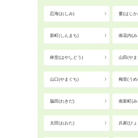
忍海(おしみ)
薑(はじか
新町(しんまち)
南花内(み
林堂(はやしどう)
山田(やま
山口(やまぐち)
梅室(うめ
脇田(わきだ)
南新町(み
太田(おおた)
兵家(ひょ