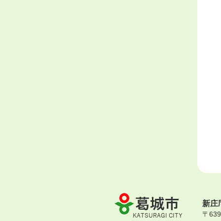
葛
新庄
城
〒63
市