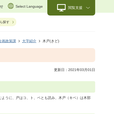
せ
Select Language
閲覧支援
ら探す
企画政策課
大字紹介
木戸(きど)
更新日：2021年03月01日
むように、戸はコ、ト、ベとも読み、木戸（キベ）は木部
。