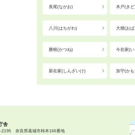
長尾(ながお)
木戸(きど
八川(はちがわ)
大畑(おば
勝根(かつね)
今在家(い
新在家(しんざいけ)
加守(かも
庁舎
9-2195 奈良県葛城市柿本166番地