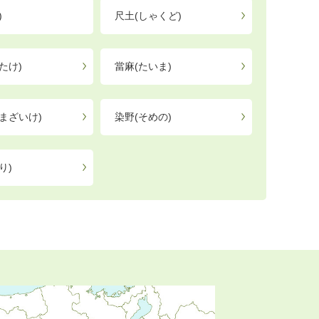
)
尺土(しゃくど)
たけ)
當麻(たいま)
まざいけ)
染野(そめの)
り)