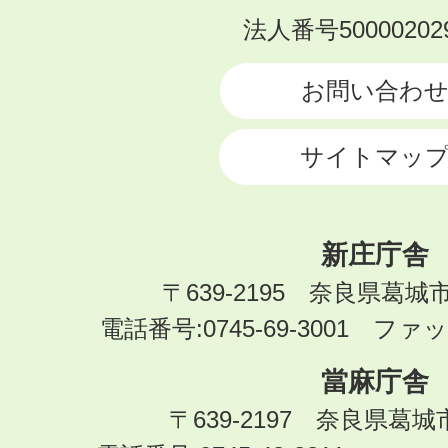
KATSURAGI
法人番号500002029
CITY
お問い合わ
サイトマッ
新庄庁舎
〒639-2195 奈良県葛城
電話番号:0745-69-3001 ファック
當麻庁舎
〒639-2197 奈良県葛