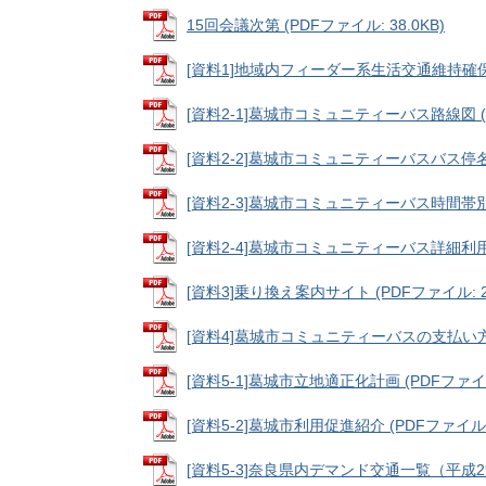
15回会議次第 (PDFファイル: 38.0KB)
[資料1]地域内フィーダー系生活交通維持確保計画 
[資料2-1]葛城市コミュニティーバス路線図 (PD
[資料2-2]葛城市コミュニティーバスバス停名別乗
[資料2-3]葛城市コミュニティーバス時間帯別乗降
[資料2-4]葛城市コミュニティーバス詳細利用状況
[資料3]乗り換え案内サイト (PDFファイル: 23
[資料4]葛城市コミュニティーバスの支払い方法の
[資料5-1]葛城市立地適正化計画 (PDFファイル:
[資料5-2]葛城市利用促進紹介 (PDFファイル: 8
[資料5-3]奈良県内デマンド交通一覧（平成29年