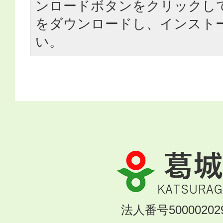
ンロードボタンをクリックし
をダウンロードし、インスト
い。
葛
城
市
KATSURAGI
法人番号500002029
CITY