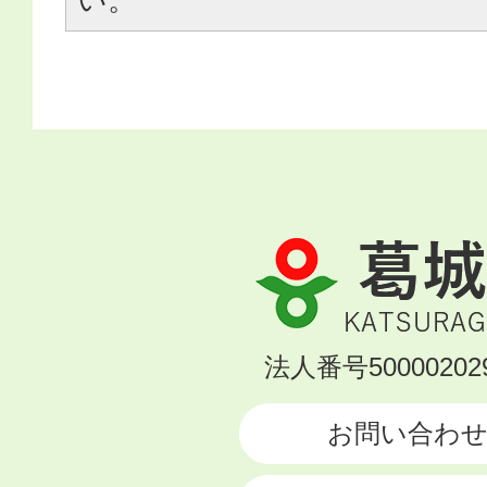
葛
城
市
KATSURAGI
法人番号500002029
CITY
お問い合わ