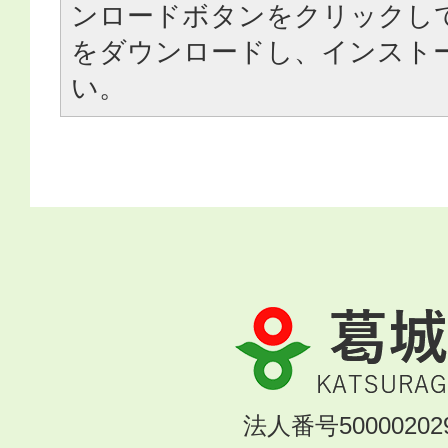
ンロードボタンをクリックし
をダウンロードし、インスト
い。
葛
城
市
KATSURAGI
法人番号500002029
CITY