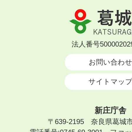
葛
城
市
KATSURAGI
法人番号500002029
CITY
お問い合わ
サイトマッ
新庄庁舎
〒639-2195 奈良県葛城