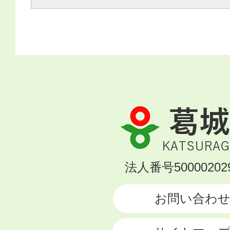
葛
城
市
KATSURAGI
法人番号500002029
CITY
お問い合わ