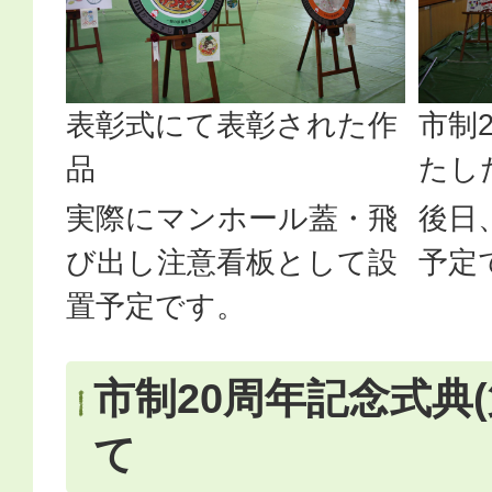
表彰式にて表彰された作
市制
品
たし
実際にマンホール蓋・飛
後日
び出し注意看板として設
予定
置予定です。
市制20周年記念式典(
て