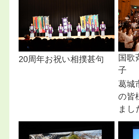
国歌
20周年お祝い相撲甚句
子
葛城
の皆
まし