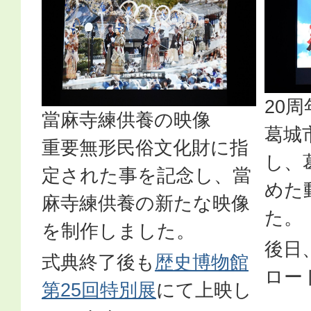
20
當麻寺練供養の映像
葛城
重要無形民俗文化財に指
し、
定された事を記念し、當
めた
麻寺練供養の新たな映像
た。
を制作しました。
後日、
式典終了後も
歴史博物館
ロー
第25回特別展
にて上映し