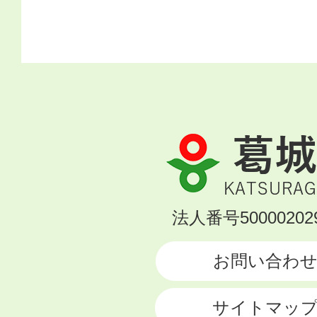
葛
城
市
KATSURAGI
法人番号500002029
CITY
お問い合わ
サイトマッ