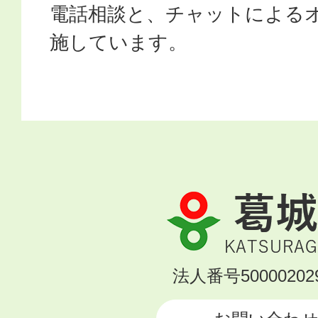
電話相談と、チャットによる
施しています。
葛
城
市
KATSURAGI
法人番号500002029
CITY