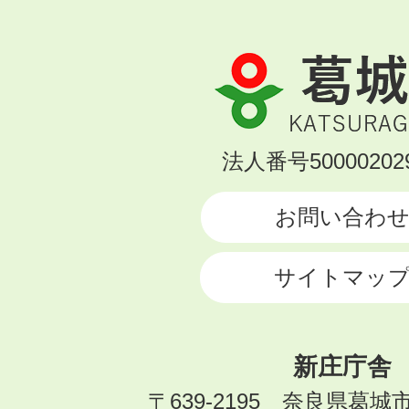
葛
城
市
KATSURAGI
法人番号500002029
CITY
お問い合わ
サイトマッ
新庄庁舎
〒639-2195 奈良県葛城