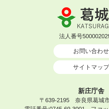
葛
城
市
KATSURAGI
法人番号500002029
CITY
お問い合わ
サイトマッ
新庄庁舎
〒639-2195 奈良県葛城
電話番号:0745-69-3001 ファック