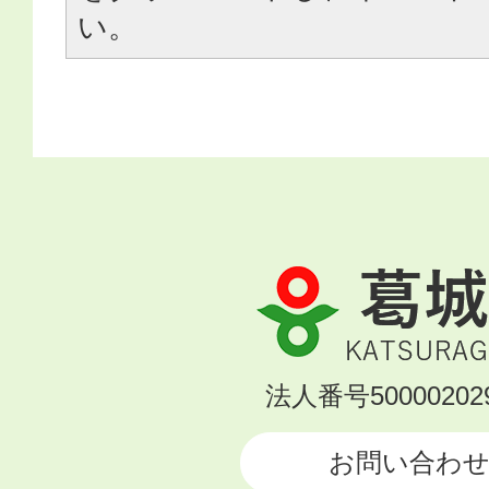
い。
葛
城
市
KATSURAGI
法人番号500002029
CITY
お問い合わ