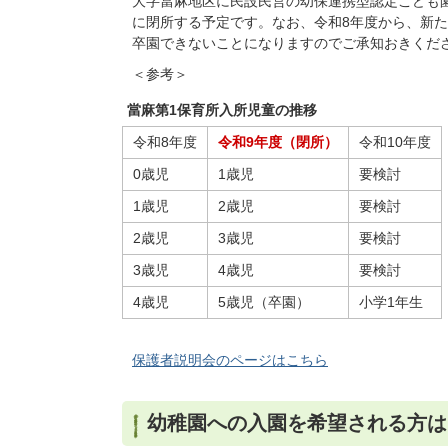
大字當麻地区に民設民営の幼保連携型認定こども園
に閉所する予定です。なお、令和8年度から、新た
卒園できないことになりますのでご承知おきくだ
＜参考＞
當麻第1保育所入所児童の推移
令和8年度
令和9年度（閉所）
令和10年度
0歳児
1歳児
要検討
1歳児
2歳児
要検討
2歳児
3歳児
要検討
3歳児
4歳児
要検討
4歳児
5歳児（卒園）
小学1年生
保護者説明会のページはこちら
幼稚園への入園を希望される方は