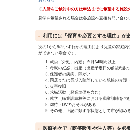
お知らせ
※
入所をご検討中の方は申込までに希望する施設
見学を希望される場合は各施設へ直接お問い合わ
利用には「保育を必要とする理由」が
次の1から9のいずれかの理由により児童の家庭
ができない場合です。
就労（外勤、内勤）※月64時間以上
母親の妊娠、出産（出産予定日の前後8週の
保護者の疾病、障がい
同居または長期入院等している親族の介護・
災害復旧
求職活動（起業準備を含む）
就学（職業訓練校等における職業訓練を含む
虐待・DVのおそれがある
その他、上記に類する状態として市が認め
医療的ケア（喀痰吸引や注入等）を必