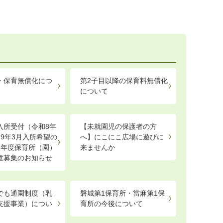
・保育無償化につ
第2子目以降の保育料無償化
について
入所受付（令和8年
【未就園児の保護者の方
和9年3月入所希望の
へ】にこにこ広場に遊びに
8年度保育所（園）
来ませんか
童募集のお知らせ
でも通園制度（乳
磐城第1保育所・當麻第1保
支援事業）につい
育所の今後について