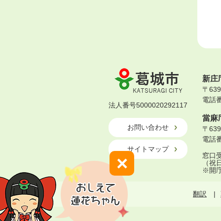
葛
新庄
城
〒63
市
電話番号
KATSURAGI
法人番号5000020292117
CITY
當麻
お問い合わせ
〒63
電話番号
サイトマップ
窓口受
×
（祝
※開
翻訳