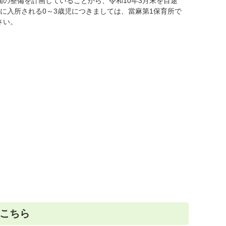
の整備を計画していることから、令和10年3月末を目途
に入所される0～3歳児につきましては、當麻第1保育所で
さい。
こちら