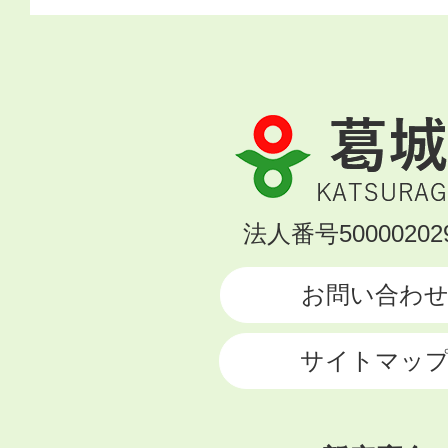
葛
城
市
KATSURAGI
法人番号500002029
CITY
お問い合わ
サイトマッ