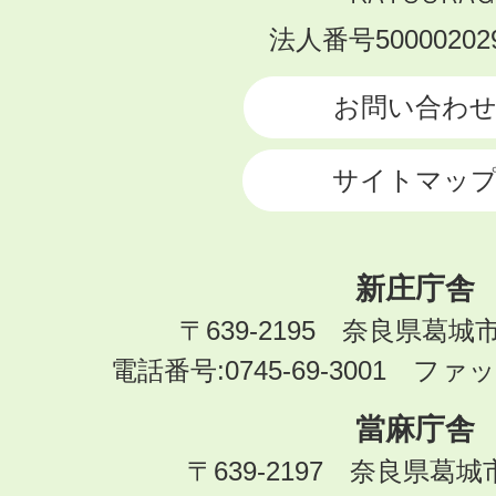
KATSURAGI
法人番号500002029
CITY
お問い合わ
サイトマッ
新庄庁舎
〒639-2195 奈良県葛城
電話番号:0745-69-3001 ファック
當麻庁舎
〒639-2197 奈良県葛