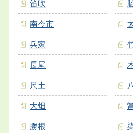
笛吹
南今市
兵家
長尾
尺土
大畑
勝根