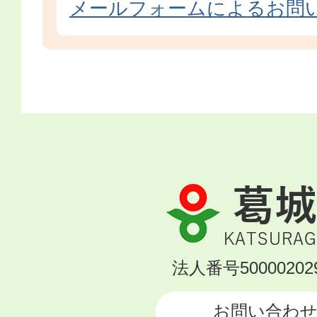
メールフォームによるお問
葛
城
市
KATSURAGI
法人番号500002029
CITY
お問い合わ