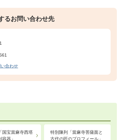
するお問い合わせ先
1
661
問い合わせ
「国宝當麻寺西塔
特別陳列「當麻寺菩薩面と
利容器」
古代の匠のプロフィール」