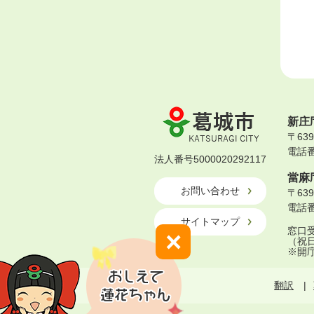
葛
新庄
城
〒63
市
電話番号
KATSURAGI
法人番号5000020292117
CITY
當麻
お問い合わせ
〒63
電話番号
サイトマップ
窓口受
×
（祝
※開
翻訳