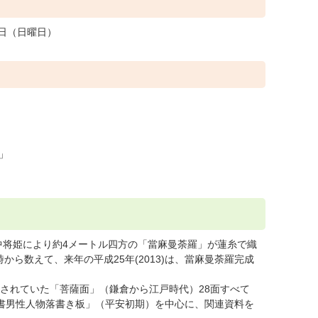
0日（日曜日）
」
、中将姫により約4メートル四方の「當麻曼荼羅」が蓮糸で織
ら数えて、来年の平成25年(2013)は、當麻曼荼羅完成
されていた「菩薩面」（鎌倉から江戸時代）28面すべて
墨書男性人物落書き板」（平安初期）を中心に、関連資料を