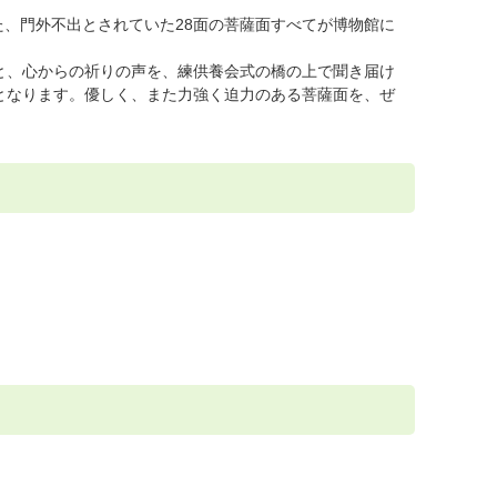
、門外不出とされていた28面の菩薩面すべてが博物館に
と、心からの祈りの声を、練供養会式の橋の上で聞き届け
となります。優しく、また力強く迫力のある菩薩面を、ぜ