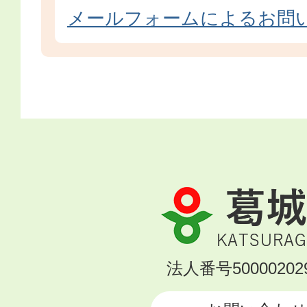
メールフォームによるお問
葛
城
市
KATSURAGI
法人番号500002029
CITY