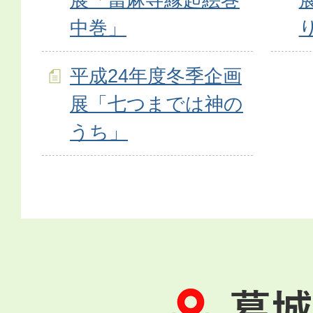
中巻」
平成24年度冬季企画
展「七つまでは神の
うち」
葛