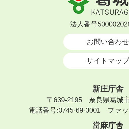
城
市
KATSURAGI
法人番号500002029
CITY
お問い合わ
サイトマッ
新庄庁舎
〒639-2195 奈良県葛城
電話番号:0745-69-3001 ファック
當麻庁舎