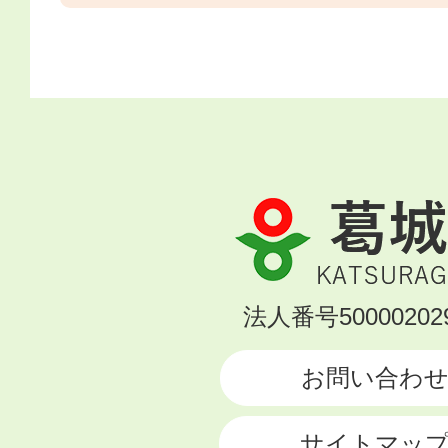
葛
城
市
KATSURAGI
法人番号500002029
CITY
お問い合わ
サイトマッ