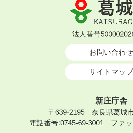
葛
城
市
KATSURAGI
法人番号500002029
CITY
お問い合わ
サイトマッ
新庄庁舎
〒639-2195 奈良県葛城
電話番号:0745-69-3001 ファック