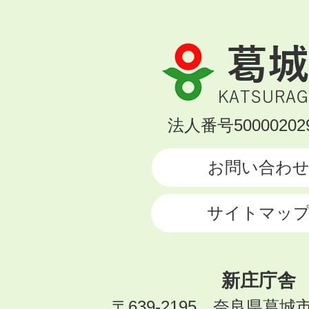
葛
城
市
KATSURAGI
法人番号500002029
CITY
お問い合わ
サイトマッ
新庄庁舎
〒639-2195 奈良県葛城