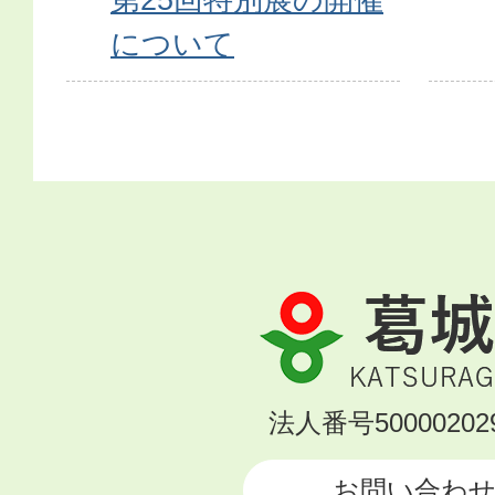
について
葛
城
市
KATSURAGI
法人番号500002029
CITY
お問い合わ