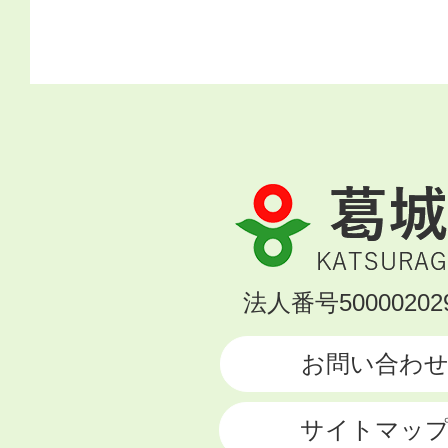
葛
城
市
KATSURAGI
法人番号500002029
CITY
お問い合わ
サイトマッ