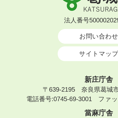
城
市
KATSURAGI
法人番号500002029
CITY
お問い合わ
サイトマッ
新庄庁舎
〒639-2195 奈良県葛城
電話番号:0745-69-3001 ファック
當麻庁舎