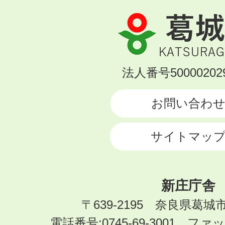
葛
城
市
KATSURAGI
法人番号500002029
CITY
お問い合わ
サイトマッ
新庄庁舎
〒639-2195 奈良県葛城
電話番号:0745-69-3001 ファック