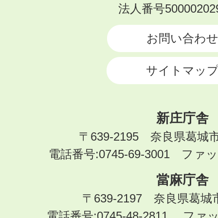
KATSURAGI
法人番号500002029
CITY
お問い合わ
サイトマッ
新庄庁舎
〒639-2195 奈良県葛城
電話番号:0745-69-3001 ファック
當麻庁舎
〒639-2197 奈良県葛
電話番号:0745-48-2811 ファック