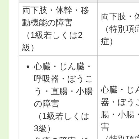
両下肢・体幹・移
両下肢・
動機能の障害
（特別項
（1級若しくは2
症）
級）
心臓・じん臓・
呼吸器・ぼうこ
心臓・じ
う・直腸・小腸
器・ぼう
の障害
腸・小腸
（1級若しくは
害
3級）