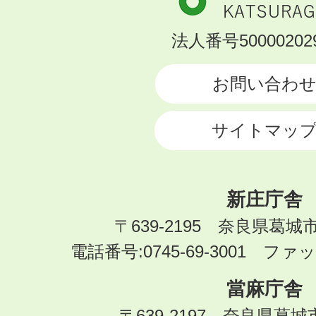
市
KATSURAGI
法人番号500002029
CITY
お問い合わ
サイトマッ
新庄庁舎
〒639-2195 奈良県葛城
電話番号:0745-69-3001 ファック
當麻庁舎
〒639-2197 奈良県葛