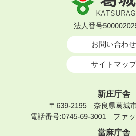
城
市
KATSURAGI
法人番号500002029
CITY
お問い合わ
サイトマッ
新庄庁舎
〒639-2195 奈良県葛城
電話番号:0745-69-3001 ファック
當麻庁舎