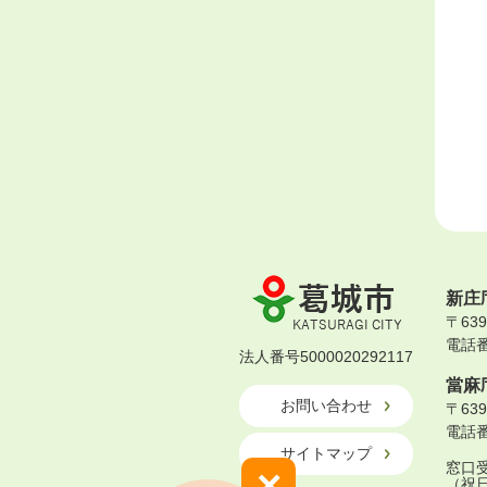
葛
新庄
城
〒63
市
電話番号
KATSURAGI
法人番号5000020292117
CITY
當麻
お問い合わせ
〒63
電話番号
サイトマップ
窓口受
×
（祝