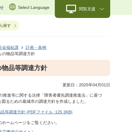
せ
Select Language
閲覧支援
ら探す
社会福祉課
計画・条例
らの物品等調達方針
の物品等調達方針
更新日：2025年04月01日
の推進等に関する法律「障害者優先調達推進法」に基づ
を図るための葛城市の調達方針を作成しました。
達方針 (PDFファイル: 125.3KB)
のホームページをご覧ください。
生労働省のサイト）