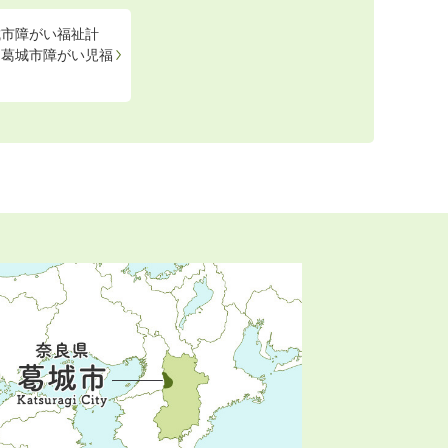
城市障がい福祉計
期葛城市障がい児福