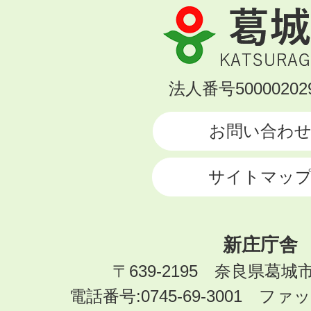
葛
城
市
KATSURAGI
法人番号500002029
CITY
お問い合わ
サイトマッ
新庄庁舎
〒639-2195 奈良県葛城
電話番号:0745-69-3001 ファック