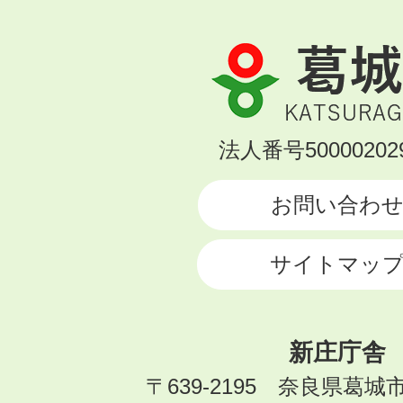
葛
城
市
KATSURAGI
法人番号500002029
CITY
お問い合わ
サイトマッ
新庄庁舎
〒639-2195 奈良県葛城