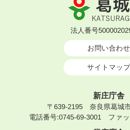
葛
城
市
KATSURAGI
法人番号500002029
CITY
お問い合わ
サイトマッ
新庄庁舎
〒639-2195 奈良県葛城
電話番号:0745-69-3001 ファック