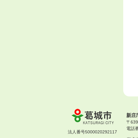
葛
新庄
城
〒63
市
電話番号
KATSURAGI
法人番号5000020292117
CITY