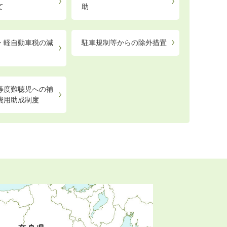
て
助
・軽自動車税の減
駐車規制等からの除外措置
等度難聴児への補
費用助成制度