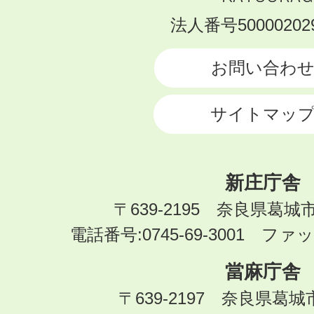
KATSURAGI
法人番号500002029
CITY
お問い合わ
サイトマッ
新庄庁舎
〒639-2195 奈良県葛城
電話番号:0745-69-3001 ファック
當麻庁舎
〒639-2197 奈良県葛