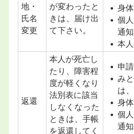
地・
が変わったと
身体
氏名
きは、届け出
個
変更
て下さい。
通知
本人
本人が死亡し
申請
たり、障害程
み
度が軽くなり
は、
法別表に該当
返還
身体
しなくなった
個
ときは、手帳
通知
を返還してく