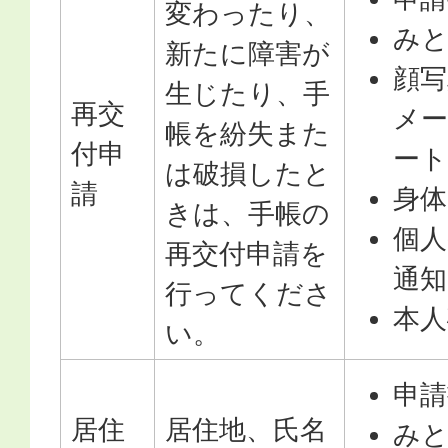
変わったり、
み
新たに障害が
顔写
生じたり、手
再交
メー
帳を紛失また
付申
ー
は破損したと
請
身体
きは、手帳の
個
再交付申請を
通知
行ってくださ
本人
い。
申請
居住
居住地、氏名
み