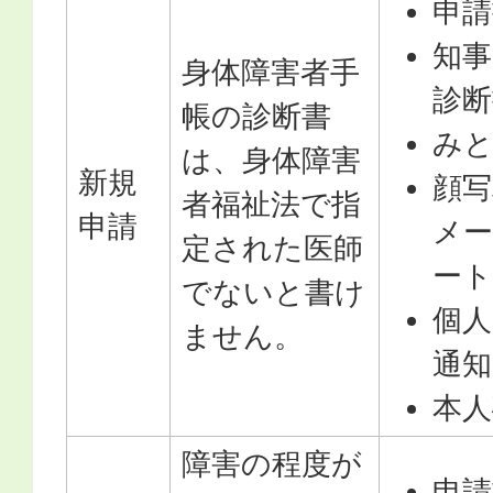
申請
知事
身体障害者手
診断
帳の診断書
み
は、身体障害
新規
顔写
者福祉法で指
申請
メー
定された医師
ー
でないと書け
個
ません。
通知
本人
障害の程度が
申請